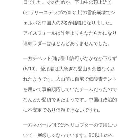
日でした。そのためか、下山中の頂上近く
(ヒラリーステップの直ぐ上)の雪庇崩壊でシ
ェルパと中国人の2名が犠牲になりました。
アイスフォールは昨年よりもなだらかになり
連結ラダーはほとんどありませんでした。
一方チベット側は登山許可がなかなか下りず
(5/10)、登頂者は大急ぎな登山を余儀なくさ
れたようです。入山前に自宅で低酸素テント
を用いて事前順応していたチームだったので
なんとか登頂できたようです。中国は政治的
に不安定であり信頼できないですね。
一方ネパール側ではヘリコプターの使用につ
いて一層厳しくなっています。BC以上のヘ