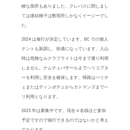
峻な箇所もありました。クレバスに関しまし
ては連結梯⼦は数箇所しかなくイージーでし
た。
2024 は催⾏が決定しています。BC での個⼈
テントも新調し、快適になっています。⼊⼭
時は危険なルクラフライトは今まで通り利⽤
しません。ナムチェバザールまでヘリコプタ
ーを利⽤し安全を確保します。帰路はペリチ
ェまたはディンボチェからカトマンズまでヘ
リ利⽤となります。
2025 年は募集中です。現在４名様ほど参加
予定ですので催⾏できるのではないかと考え
ております。